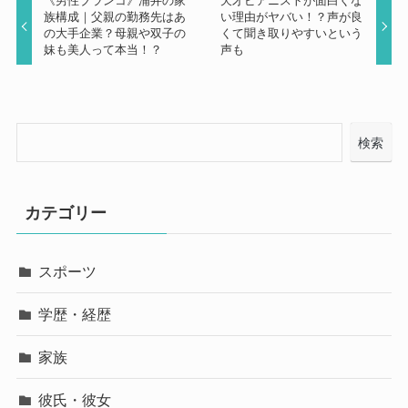
《男性ブランコ》浦井の家
天才ピアニストが面白くな
族構成｜父親の勤務先はあ
い理由がヤバい！？声が良
の大手企業？母親や双子の
くて聞き取りやすいという
妹も美人って本当！？
声も
検索
カテゴリー
スポーツ
学歴・経歴
家族
彼氏・彼女