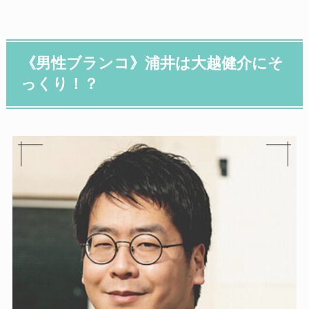
《男性ブランコ》浦井は大越健介にそ
っくり！？