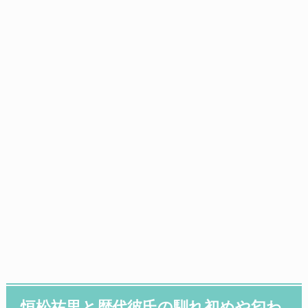
恒松祐里と歴代彼氏の馴れ初めや匂わ