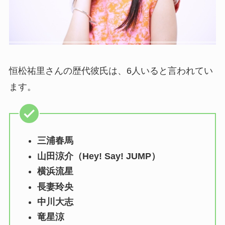
恒松祐里さんの歴代彼氏は、6人いると言われてい
ます。
三浦春馬
山田涼介（Hey! Say! JUMP）
横浜流星
長妻玲央
中川大志
竜星涼