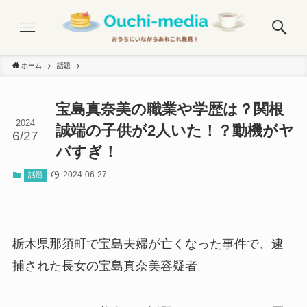
ホーム
話題
宝島真奈美の職業や学歴は？関根
2024
誠端の子供が2人いた！？動機がヤ
6/27
バすぎ！
2024-06-27
話題
栃木県那須町で宝島夫婦が亡くなった事件で、逮
捕された長女の宝島真奈美容疑者。