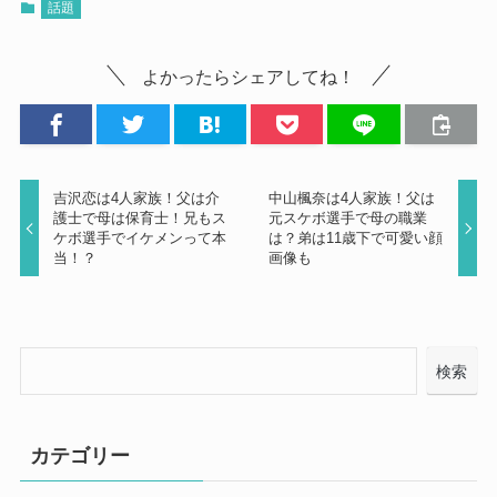
話題
よかったらシェアしてね！
吉沢恋は4人家族！父は介
中山楓奈は4人家族！父は
護士で母は保育士！兄もス
元スケボ選手で母の職業
ケボ選手でイケメンって本
は？弟は11歳下で可愛い顔
当！？
画像も
検索
カテゴリー