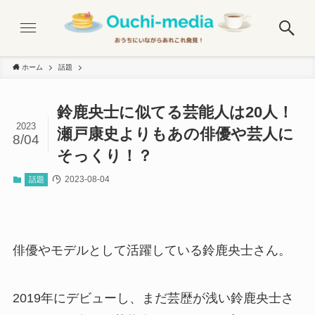
ホーム
話題
鈴鹿央士に似てる芸能人は20人！
2023
瀬戸康史よりもあの俳優や芸人に
8/04
そっくり！？
2023-08-04
話題
俳優やモデルとして活躍している鈴鹿央士さん。
2019年にデビューし、まだ芸歴が浅い鈴鹿央士さ