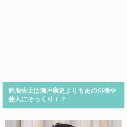
鈴鹿央士は瀬戸康史よりもあの俳優や
芸人にそっくり！？