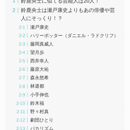
鈴鹿央士に似てる芸能人は20人！
鈴鹿央士は瀬戸康史よりもあの俳優や芸
人にそっくり！？
瀬戸康史
ハリーポッター（ダニエル・ラドクリフ）
藤岡真威人
望月歩
西井幸人
藤原大祐
森永悠希
林遣都
小手伸也
鈴木福
野々村真
劇団ひとり
バカリズム