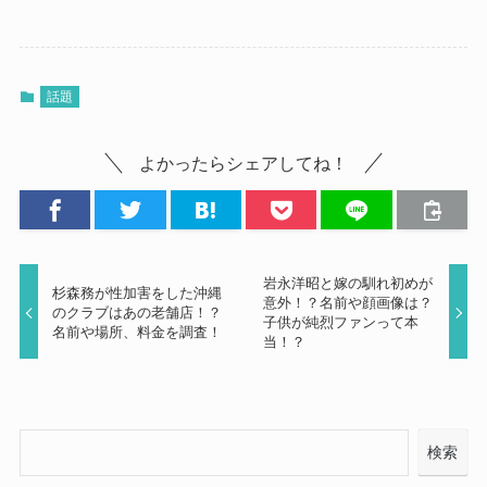
話題
よかったらシェアしてね！
岩永洋昭と嫁の馴れ初めが
杉森務が性加害をした沖縄
意外！？名前や顔画像は？
のクラブはあの老舗店！？
子供が純烈ファンって本
名前や場所、料金を調査！
当！？
検索