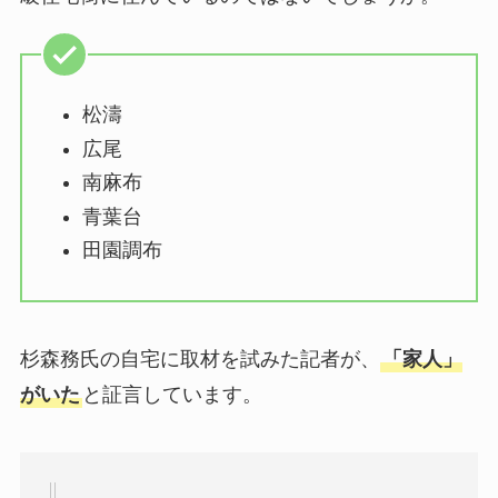
松濤
広尾
南麻布
青葉台
田園調布
杉森務氏の自宅に取材を試みた記者が、
「家人」
がいた
と証言しています。