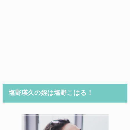
塩野瑛久の姪は塩野こはる！