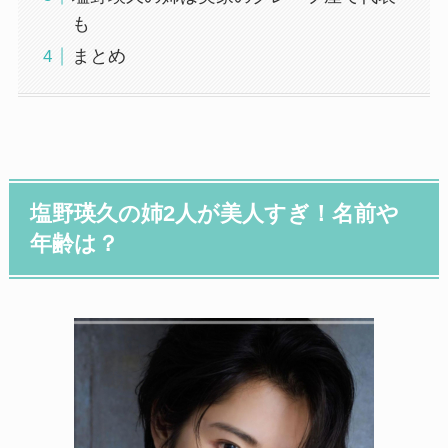
も
まとめ
塩野瑛久の姉
2
人が美人すぎ！名前や
年齢は？