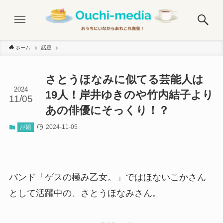
ホーム
話題
さとうほなみに似てる芸能人は
2024
19人！岸井ゆきのや竹内結子より
11/05
あの俳優にそっくり！？
2024-11-05
話題
バンド「ゲスの極み乙女。」ではほないこかさん
として活躍中の、さとうほなみさん。