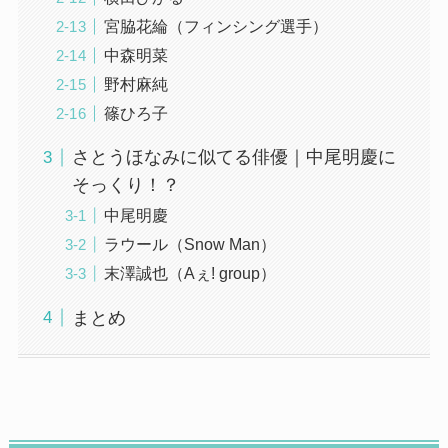
宮脇花綸（フィンシング選手）
中森明菜
野村麻純
篠ひろ子
さとうほなみに似てる俳優｜中尾明慶に
そっくり！？
中尾明慶
ラウール（Snow Man）
末澤誠也（Aぇ! group）
まとめ