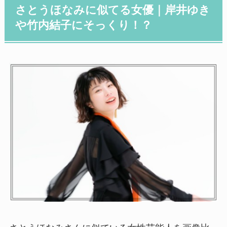
さとうほなみに似てる女優｜岸井ゆき
や竹内結子にそっくり！？