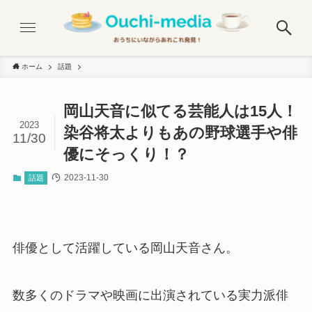
ホーム
話題
岡山天音に似てる芸能人は15人！
2023
染谷将太よりもあの野球選手や俳
11/30
優にそっくり！？
2023-11-30
話題
俳優として活躍している岡山天音さん。
数多くのドラマや映画に出演されている実力派俳