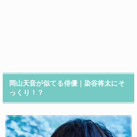
岡山天音が似てる俳優｜染谷将太にそ
っくり！？