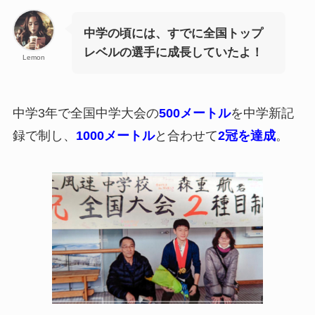
中学の頃には、すでに全国トップ
レベルの選手に成長していたよ！
Lemon
中学3年で全国中学大会の
500メートル
を中学新記
録で制し、
1000メートル
と合わせて
2冠を達成
。