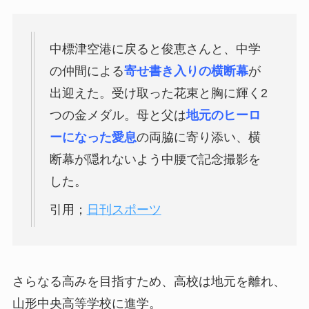
中標津空港に戻ると俊恵さんと、中学
の仲間による
寄せ書き入りの横断幕
が
出迎えた。受け取った花束と胸に輝く2
つの金メダル。母と父は
地元のヒーロ
ーになった愛息
の両脇に寄り添い、横
断幕が隠れないよう中腰で記念撮影を
した。
引用；
日刊スポーツ
さらなる高みを目指すため、高校は地元を離れ、
山形中央高等学校に進学。