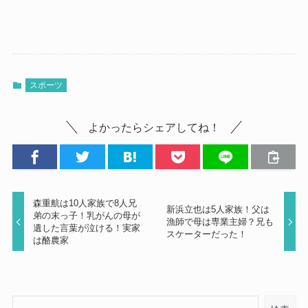
スポーツ
よかったらシェアしてね！
森重航は10人家族で8人兄
新浜立也は5人家族！父は
弟の末っ子！乳がんの母が
漁師で母は専業主婦？兄も
遺した言葉が泣ける！実家
スケーターだった！
は酪農家