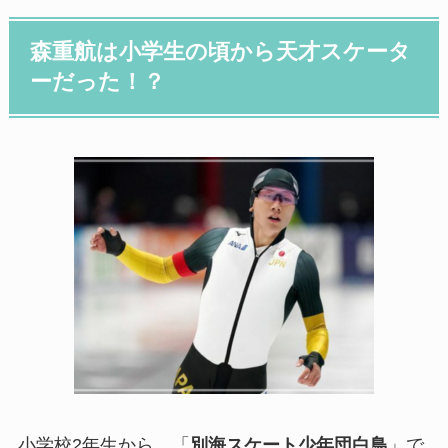
森重航は小学生の頃から天才スケータ
ーだった！？
小学校2年生から、「
別海スケート少年団白鳥
」で