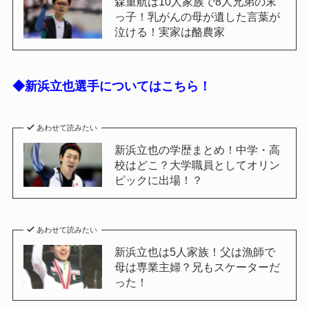
森重航は10人家族で8人兄弟の末
っ子！乳がんの母が遺した言葉が
泣ける！実家は酪農家
◆
新浜立也
選手についてはこちら！
あわせて読みたい
新浜立也の学歴まとめ！中学・高
校はどこ？大学職員としてオリン
ピックに出場！？
あわせて読みたい
新浜立也は5人家族！父は漁師で
母は専業主婦？兄もスケーターだ
った！