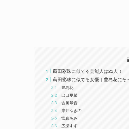
蒔田彩珠に似てる芸能人は23人！
蒔田彩珠に似てる女優｜豊島花にそ
豊島花
出口夏希
古川琴音
岸井ゆきの
當真あみ
広瀬すず