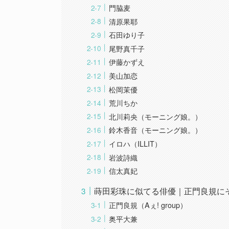
門脇麦
清原果耶
石田ゆり子
尾野真千子
伊藤かずえ
美山加恋
松岡茉優
荒川ちか
北川莉央（モーニング娘。）
鈴木香音（モーニング娘。）
イロハ（ILLIT）
岩波詩織
信太真妃
蒔田彩珠に似てる俳優｜正門良規に
正門良規（Aぇ! group）
奥平大兼