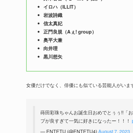
イロハ（ILLIT）
岩波詩織
信太真妃
正門良規（Aぇ! group）
奥平大兼
向井理
黒川想矢
女優だけでなく、俳優にも似ている芸能人がいま
蒔田彩珠ちゃんお誕生日おめでとぅぅ!!「
プが良すぎて一気に好きになったー！！！
— ENTETU (@ENTETU4)
August 7, 2023