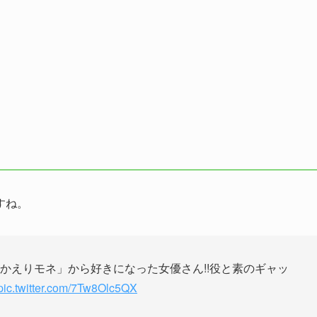
すね。
おかえりモネ」から好きになった女優さん!!役と素のギャッ
pic.twitter.com/7Tw8Olc5QX