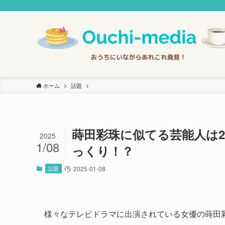
ホーム
話題
蒔田彩珠に似てる芸能人は
2025
1/08
っくり！？
話題
2025-01-08
様々なテレビドラマに出演されている女優の蒔田