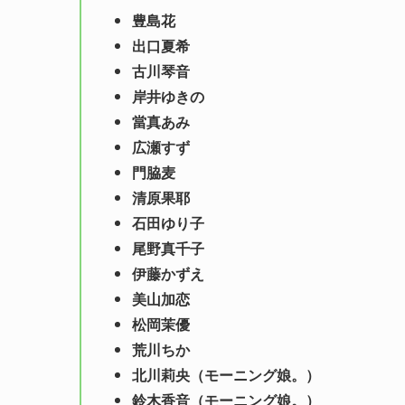
豊島花
出口夏希
古川琴音
岸井ゆきの
當真あみ
広瀬すず
門脇麦
清原果耶
石田ゆり子
尾野真千子
伊藤かずえ
美山加恋
松岡茉優
荒川ちか
北川莉央（モーニング娘。）
鈴木香音（モーニング娘。）