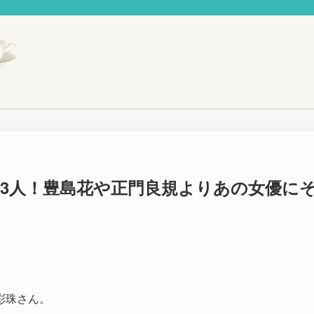
23人！豊島花や正門良規よりあの女優に
彩珠さん。