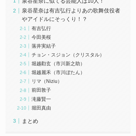
泉谷星奈に似てる芸能人は10人！
泉谷星奈は有吉弘行よりあの歌舞伎役者
やアイドルにそっくり！？
有吉弘行
今田美桜
落井実結子
チョン・スジョン（クリスタル）
堀越勸玄（市川新之助）
堀越麗禾（市川ぼたん）
リマ（Niziu）
前田敦子
滝藤賢一
堀田真由
まとめ