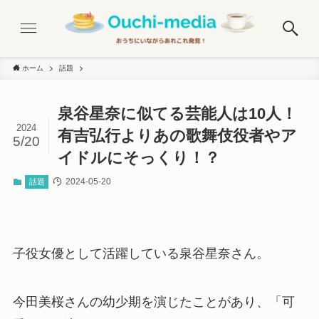
ホーム
話題
泉谷星奈に似てる芸能人は10人！
2024
有吉弘行よりあの歌舞伎役者やア
5/20
イドルにそっくり！？
2024-05-20
話題
子役女優として活躍している泉谷星奈さん。
今田美桜さんの幼少期を演じたことがあり、「可