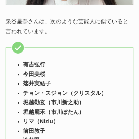
泉谷星奈さんは、次のような芸能人に似ていると
言われています。
有吉弘行
今田美桜
落井実結子
チョン・スジョン（クリスタル）
堀越勸玄（市川新之助）
堀越麗禾（市川ぼたん）
リマ（Niziu）
前田敦子