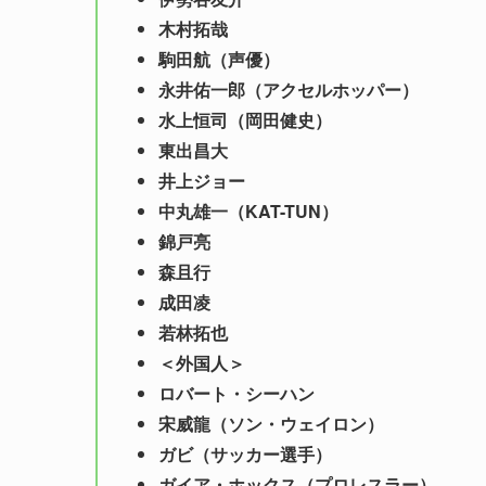
木村拓哉
駒田航（声優）
永井佑一郎（アクセルホッパー）
水上恒司（岡田健史）
東出昌大
井上ジョー
中丸雄一（KAT-TUN）
錦戸亮
森且行
成田凌
若林拓也
＜外国人＞
ロバート・シーハン
宋威龍（ソン・ウェイロン）
ガビ（サッカー選手）
ガイア・ホックス（プロレスラー）