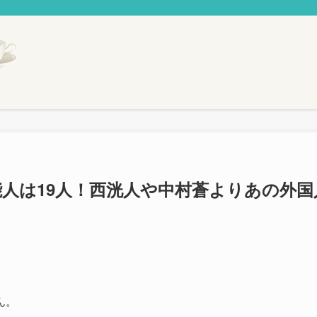
人は19人！西洸人や中村蒼よりあの外国
ん。