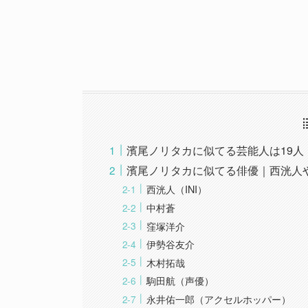
濱尾ノリタカに似てる芸能人は19人
濱尾ノリタカに似てる俳優｜西洸人
西洸人（INI）
中村蒼
窪塚洋介
伊勢谷友介
木村拓哉
駒田航（声優）
永井佑一郎（アクセルホッパー）