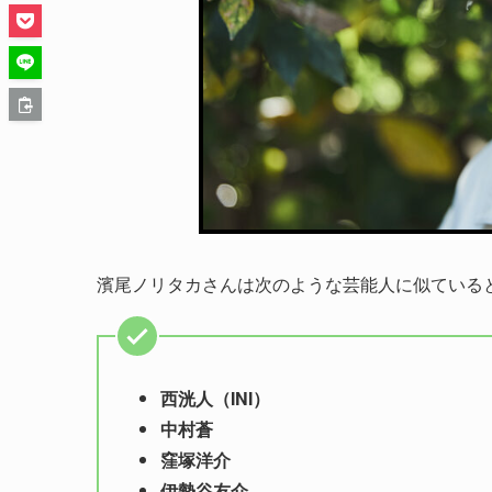
濱尾ノリタカさんは次のような芸能人に似ている
西洸人（INI）
中村蒼
窪塚洋介
伊勢谷友介