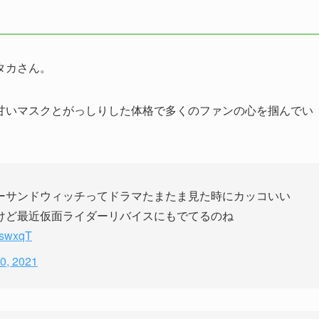
タカさん。
甘いマスクとがっしりした体格で多くのファンの心を掴んでい
ーサンドウィッチってドラマたまたま見た時にカッコいい
けど最近仮面ライダーリバイスにもでてるのね
iZswxqT
0, 2021