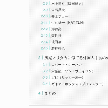
水上恒司（岡田健史）
東出昌大
井上ジョー
中丸雄一（KAT-TUN）
錦戸亮
森且行
成田凌
若林拓也
濱尾ノリタカに似てる外国人｜あの
ロバート・シーハン
宋威龍（ソン・ウェイロン）
ガビ（サッカー選手）
ガイア・ホックス（プロレスラー）
まとめ