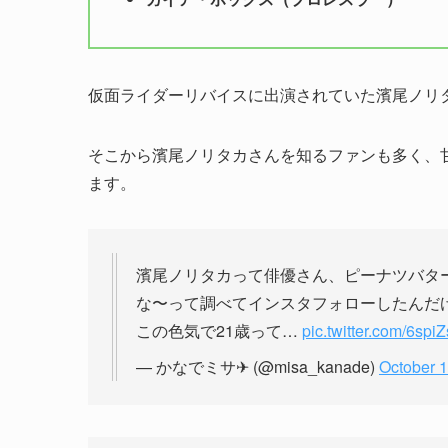
仮面ライダーリバイスに出演されていた濱尾ノリ
そこから濱尾ノリタカさんを知るファンも多く、
ます。
濱尾ノリタカって俳優さん、ピーナツバタ
な〜って調べてインスタフォローしたんだ
この色気で21歳って…
pic.twitter.com/6sp
— かなでミサ✈︎ (@misa_kanade)
October 1