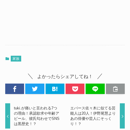
家族
よかったらシェアしてね！
tuki.が痛いと言われる7つ
エバース佐々木に似てる芸
の理由！承認欲求や年齢ア
能人は20人！伊野尾慧より
ピール、彼氏匂わせでSNS
あの俳優や芸人にそっく
は黒歴史！？
り！？