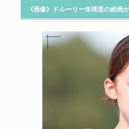
《画像》ドルーリー朱瑛里の絵画