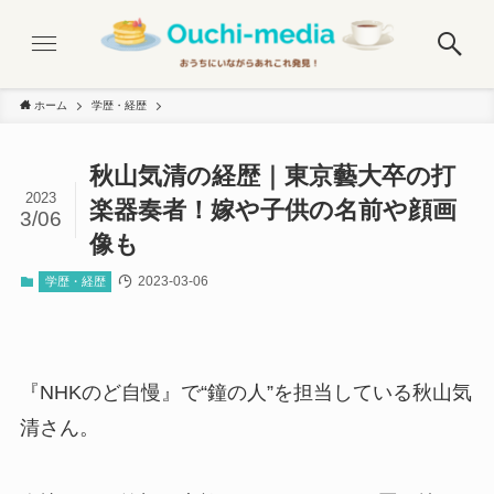
ホーム
学歴・経歴
秋山気清の経歴｜東京藝大卒の打
2023
楽器奏者！嫁や子供の名前や顔画
3/06
像も
2023-03-06
学歴・経歴
『NHKのど自慢』で“鐘の人”を担当している秋山気
清さん。